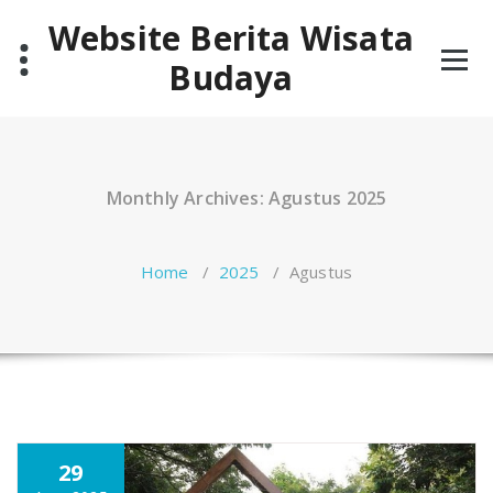
Skip
Website Berita Wisata
to
content
Budaya
Monthly Archives: Agustus 2025
Home
/
2025
/
Agustus
29