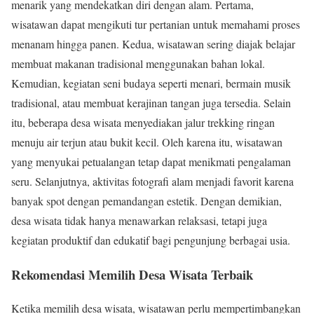
menarik yang mendekatkan diri dengan alam. Pertama,
wisatawan dapat mengikuti tur pertanian untuk memahami proses
menanam hingga panen. Kedua, wisatawan sering diajak belajar
membuat makanan tradisional menggunakan bahan lokal.
Kemudian, kegiatan seni budaya seperti menari, bermain musik
tradisional, atau membuat kerajinan tangan juga tersedia. Selain
itu, beberapa desa wisata menyediakan jalur trekking ringan
menuju air terjun atau bukit kecil. Oleh karena itu, wisatawan
yang menyukai petualangan tetap dapat menikmati pengalaman
seru. Selanjutnya, aktivitas fotografi alam menjadi favorit karena
banyak spot dengan pemandangan estetik. Dengan demikian,
desa wisata tidak hanya menawarkan relaksasi, tetapi juga
kegiatan produktif dan edukatif bagi pengunjung berbagai usia.
Rekomendasi Memilih Desa Wisata Terbaik
Ketika memilih desa wisata, wisatawan perlu mempertimbangkan