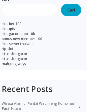
Cari
slot bet 100
slot qris
slot gacor depo 10k
bonus new member 100
slot server thailand
rtp slot
situs slot gacor
situs slot gacor
mahjong ways
Recent Posts
Wisata Alam di Pantai Wedi Ireng Kombinasi
Pasir Hitam