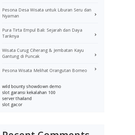
Pesona Desa Wisata untuk Liburan Seru dan
Nyaman
Pura Tirta Empul Bali: Sejarah dan Daya
Tariknya
Wisata Curug Ciherang & Jembatan Kayu
Gantung di Puncak
Pesona Wisata Melihat Orangutan Borneo
wild bounty showdown demo
slot garansi kekalahan 100
server thailand
slot gacor
Recent Comments