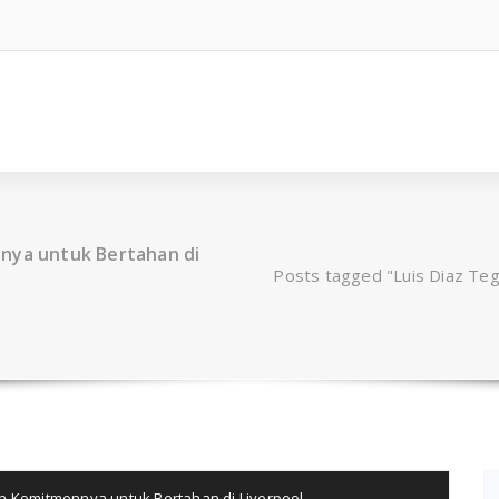
nnya untuk Bertahan di
Posts tagged "Luis Diaz Te
n Komitmennya untuk Bertahan di Liverpool