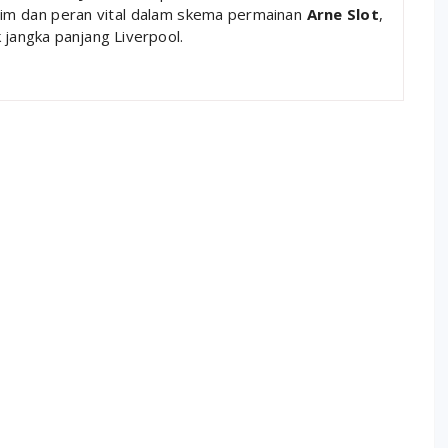
tim dan peran vital dalam skema permainan
Arne Slot
,
 jangka panjang Liverpool.