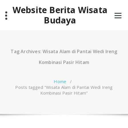
Skip
Website Berita Wisata
to
content
Budaya
Tag Archives: Wisata Alam di Pantai Wedi Ireng
Kombinasi Pasir Hitam
Home
/
Posts tagged "Wisata Alam di Pantai Wedi Ireng
Kombinasi Pasir Hitam"