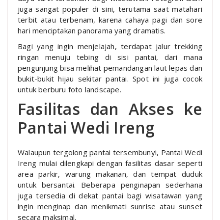
juga sangat populer di sini, terutama saat matahari
terbit atau terbenam, karena cahaya pagi dan sore
hari menciptakan panorama yang dramatis.
Bagi yang ingin menjelajah, terdapat jalur trekking
ringan menuju tebing di sisi pantai, dari mana
pengunjung bisa melihat pemandangan laut lepas dan
bukit-bukit hijau sekitar pantai. Spot ini juga cocok
untuk berburu foto landscape.
Fasilitas dan Akses ke
Pantai Wedi Ireng
Walaupun tergolong pantai tersembunyi, Pantai Wedi
Ireng mulai dilengkapi dengan fasilitas dasar seperti
area parkir, warung makanan, dan tempat duduk
untuk bersantai. Beberapa penginapan sederhana
juga tersedia di dekat pantai bagi wisatawan yang
ingin menginap dan menikmati sunrise atau sunset
secara maksimal.