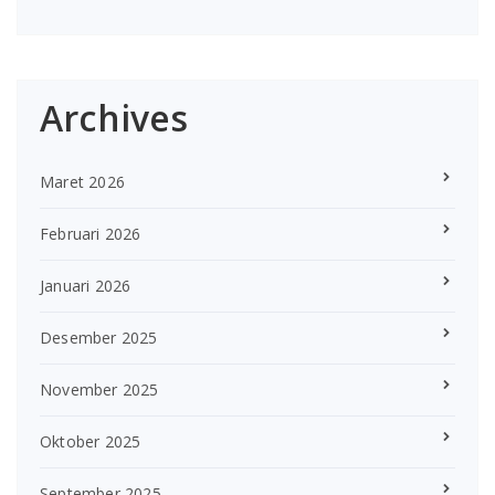
Archives
Maret 2026
Februari 2026
Januari 2026
Desember 2025
November 2025
Oktober 2025
September 2025