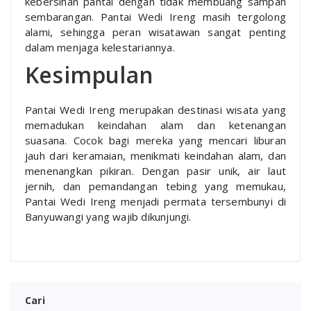
kebersihan pantai dengan tidak membuang sampah
sembarangan. Pantai Wedi Ireng masih tergolong
alami, sehingga peran wisatawan sangat penting
dalam menjaga kelestariannya.
Kesimpulan
Pantai Wedi Ireng merupakan destinasi wisata yang
memadukan keindahan alam dan ketenangan
suasana. Cocok bagi mereka yang mencari liburan
jauh dari keramaian, menikmati keindahan alam, dan
menenangkan pikiran. Dengan pasir unik, air laut
jernih, dan pemandangan tebing yang memukau,
Pantai Wedi Ireng menjadi permata tersembunyi di
Banyuwangi yang wajib dikunjungi.
Cari