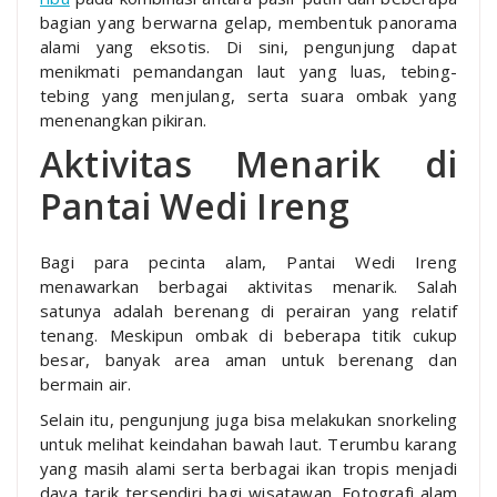
bagian yang berwarna gelap, membentuk panorama
alami yang eksotis. Di sini, pengunjung dapat
menikmati pemandangan laut yang luas, tebing-
tebing yang menjulang, serta suara ombak yang
menenangkan pikiran.
Aktivitas Menarik di
Pantai Wedi Ireng
Bagi para pecinta alam, Pantai Wedi Ireng
menawarkan berbagai aktivitas menarik. Salah
satunya adalah berenang di perairan yang relatif
tenang. Meskipun ombak di beberapa titik cukup
besar, banyak area aman untuk berenang dan
bermain air.
Selain itu, pengunjung juga bisa melakukan snorkeling
untuk melihat keindahan bawah laut. Terumbu karang
yang masih alami serta berbagai ikan tropis menjadi
daya tarik tersendiri bagi wisatawan. Fotografi alam