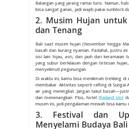
Balangan yang jarang ramai turis. Namun, hati
bisa sangat ganas, jadi wajib pakai sunblock d
2. Musim Hujan untuk 
dan Tenang
Bali saat musim hujan (November hingga Ma
basah dan kurang nyaman. Padahal, justru ini
sisi lain: hijau, asri, dan jauh dari keramai
yang subur berkilauan dengan tetesan hujan,
menyelimuti pegunungan.
Di waktu ini, kamu bisa menikmati trekking d
membakar. Aktivitas seperti rafting di Sungai
air yang meningkat. Jangan takut basah—justru
dan menenangkan. Plus, hotel
thailand slot
da
musim ini, jadi pengalaman mewah bisa kamu 
3. Festival dan Up
Menyelami Budaya Bali