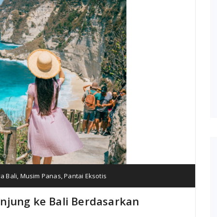
a Bali
,
Musim Panas
,
Pantai Eksotis
njung ke Bali Berdasarkan