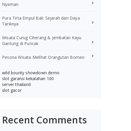
Nyaman
Pura Tirta Empul Bali: Sejarah dan Daya
Tariknya
Wisata Curug Ciherang & Jembatan Kayu
Gantung di Puncak
Pesona Wisata Melihat Orangutan Borneo
wild bounty showdown demo
slot garansi kekalahan 100
server thailand
slot gacor
Recent Comments