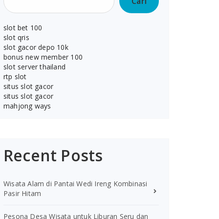
Cari
slot bet 100
slot qris
slot gacor depo 10k
bonus new member 100
slot server thailand
rtp slot
situs slot gacor
situs slot gacor
mahjong ways
Recent Posts
Wisata Alam di Pantai Wedi Ireng Kombinasi
Pasir Hitam
Pesona Desa Wisata untuk Liburan Seru dan