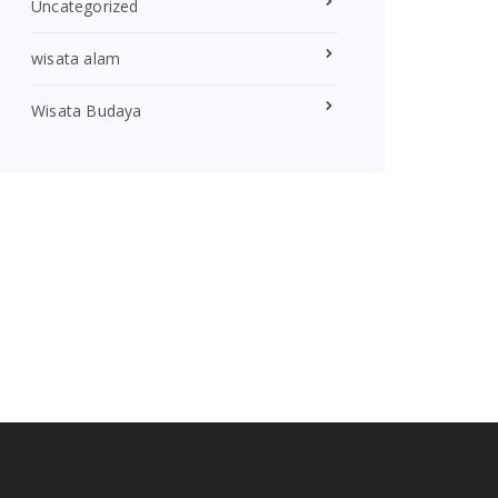
Uncategorized
wisata alam
Wisata Budaya