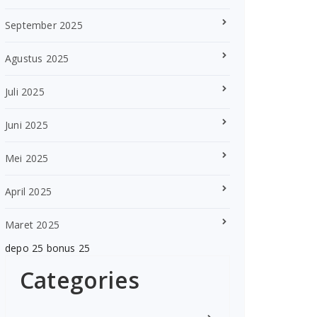
September 2025
Agustus 2025
Juli 2025
Juni 2025
Mei 2025
April 2025
Maret 2025
depo 25 bonus 25
Categories