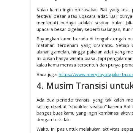
Kalau kamu ingin merasakan Bali yang asli, p
festival besar atau upacara adat. Bali punya
menikmati budaya adalah sekitar bulan Ju
upacara besar digelar, seperti Galungan, Kunin
Bayangkan kamu berada di tengah-tengah pur
matahari terbenam yang dramatis. Setiap 
alunan gamelan, hingga pakaian adat yan
Ini bukan hanya wisata biasa, tapi pengalaman
kalau kamu merasa tersentuh dan punya pemaha
Baca juga:
https://www.merytoyotajakarta.co
4. Musim Transisi untu
Ada dua periode transisi yang tak kalah me
sering disebut “shoulder season” karena Bali b
banget buat kamu yang ingin kombinasi aktivi
dengan turis lain.
Waktu ini pas untuk melakukan aktivitas sepe