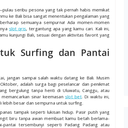
—pulau seribu pesona yang tak pernah habis memikat
ganmu ke Bali bisa sangat menentukan pengalaman yang
n berharap semuanya sempurna! Ada momen-momen
iknya
slot qris
, tergantung apa yang kamu cari. Kali ini,
amu kunjungi Bali, sesuai dengan aktivitas favorit yang
tuk Surfing dan Pantai
i, jangan sampai salah waktu datang ke Bali. Musim
 Oktober, adalah surga bagi peselancar dan penikmat
ang bergulung tanpa henti di Uluwatu, Canggu, atau
ng memancarkan sinar keemasan
slot bet
. Di waktu ini,
 lebih besar dan sempurna untuk surfing.
m panas tampak seperti lukisan hidup. Pasir putih yang
a langit biru tanpa awan membuat kamu betah berlama-
ai-pantai tersembunyi seperti Padang Padang atau