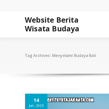
Skip
to
content
Website Berita
Wisata Budaya
Tag Archives: Menyelami Budaya Bali
14
Jun, 2025