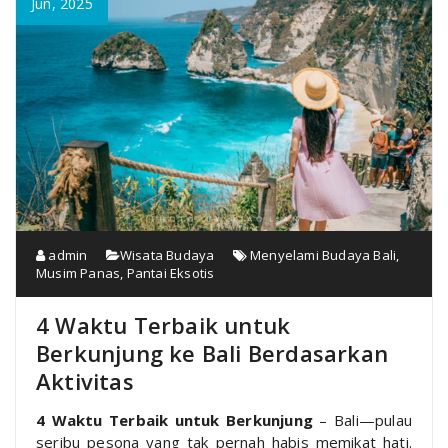
Jun, 2025
admin
Wisata Budaya
Menyelami Budaya Bali
,
Musim Panas
,
Pantai Eksotis
4 Waktu Terbaik untuk
Berkunjung ke Bali Berdasarkan
Aktivitas
4 Waktu Terbaik untuk Berkunjung
– Bali—pulau
seribu pesona yang tak pernah habis memikat hati.